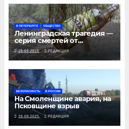
В ПЕТЕРБУРГЕ
ОБЩЕСТВО
Ленинградская трагедия —
серия смертей от
алкосуррогата
26.09.2025
РЕДАКЦИЯ
БЕЗОПАСНОСТЬ
В РОССИИ
На Смоленщине авария, на
Псковщине взрыв
26.09.2025
РЕДАКЦИЯ