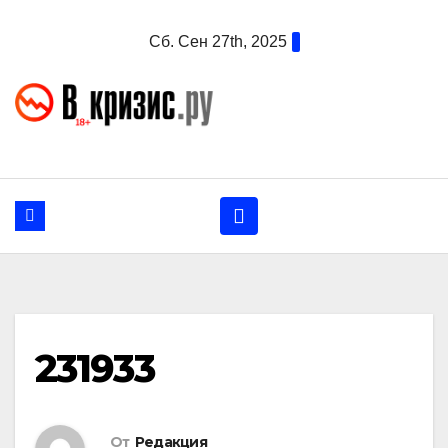
Перейти
Сб. Сен 27th, 2025
к
содержанию
231933
От
Редакция