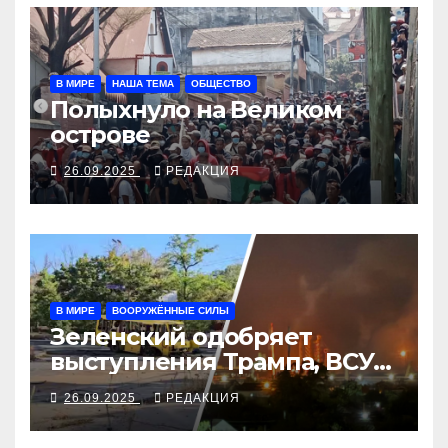
В МИРЕ
НАША ТЕМА
ОБЩЕСТВО
Полыхнуло на Великом
острове
26.09.2025
РЕДАКЦИЯ
В МИРЕ
ВООРУЖЁННЫЕ СИЛЫ
Зеленский одобряет
выступления Трампа, ВСУ
закрыли Добропольский
26.09.2025
РЕДАКЦИЯ
рубеж