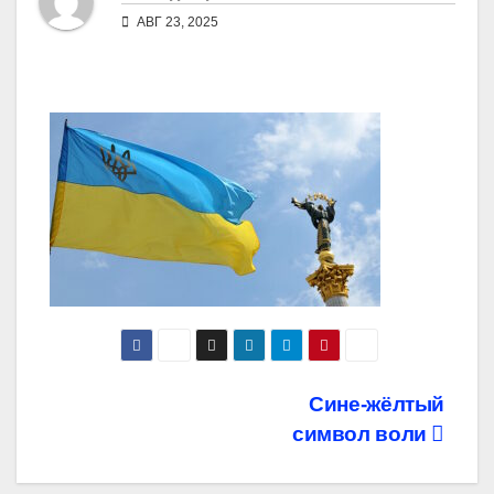
АВГ 23, 2025
Навигация
Сине-жёлтый
символ воли
по