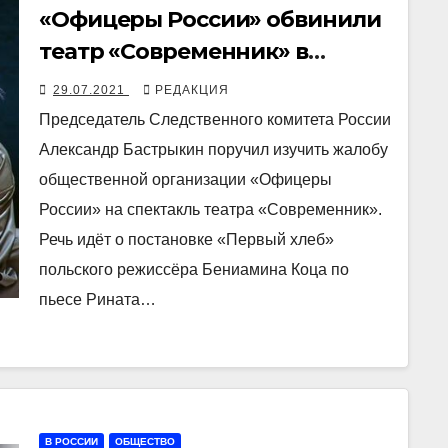
«Офицеры России» обвинили
театр «Современник» в
оскорблении ветеранов и
29.07.2021
РЕДАКЦИЯ
«пропаганде однополой
Председатель Следственного комитета России
любви»
Александр Бастрыкин поручил изучить жалобу
общественной организации «Офицеры
России» на спектакль театра «Современник».
Речь идёт о постановке «Первый хлеб»
польского режиссёра Бениамина Коца по
пьесе Рината…
В РОССИИ
ОБЩЕСТВО