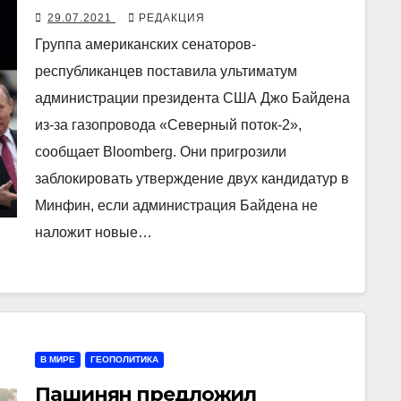
«Северного потока — 2»
29.07.2021
РЕДАКЦИЯ
Группа американских сенаторов-
республиканцев поставила ультиматум
администрации президента США Джо Байдена
из-за газопровода «Северный поток-2»,
сообщает Bloomberg. Они пригрозили
заблокировать утверждение двух кандидатур в
Минфин, если администрация Байдена не
наложит новые…
В МИРЕ
ГЕОПОЛИТИКА
Пашинян предложил