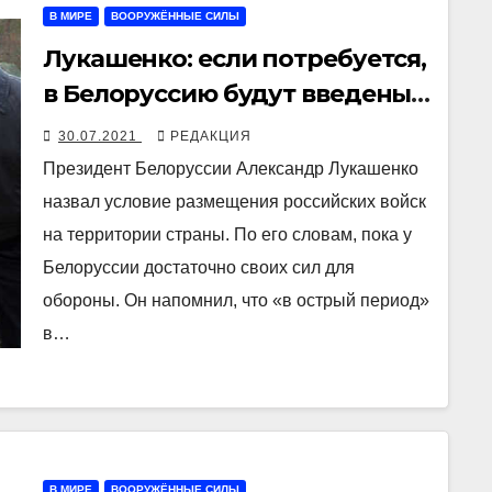
В МИРЕ
ВООРУЖЁННЫЕ СИЛЫ
Лукашенко: если потребуется,
в Белоруссию будут введены
«все вооруженные силы
30.07.2021
РЕДАКЦИЯ
России»
Президент Белоруссии Александр Лукашенко
назвал условие размещения российских войск
на территории страны. По его словам, пока у
Белоруссии достаточно своих сил для
обороны. Он напомнил, что «в острый период»
в…
В МИРЕ
ВООРУЖЁННЫЕ СИЛЫ