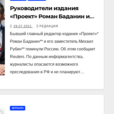
Руководители издания
«Проект» Роман Баданин и
Михаил Рубин покинули
29.07.2021
РЕДАКЦИЯ
Россию, опасаясь
Бывший главный редактор издания «Проект»*
преследований
Роман Баданин** и его заместитель Михаил
Рубин** покинули Россию. Об этом сообщает
Reuters. По данным информагентства,
журналисты опасаются возможного
преследования в РФ и не планируют…
ЗЕРКАЛО