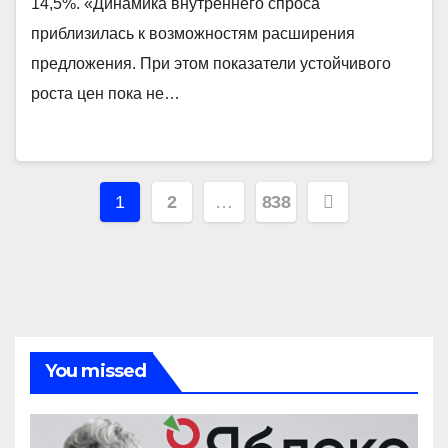
14,5%. «Динамика внутреннего спроса
приблизилась к возможностям расширения
предложения. При этом показатели устойчивого
роста цен пока не…
Навигация
1
2
…
838
по
записям
You missed