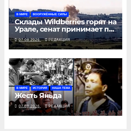
В МИРЕ
ВООРУЖЁННЫЕ СИЛЫ
Склады Wildberries горят на
Урале, сенат принимает по
Грэму закон
07.08.2026
РЕДАКЦИЯ
В МИРЕ
ИСТОРИЯ
НАША ТЕМА
Жесть Яньда
07.08.2026
РЕДАКЦИЯ