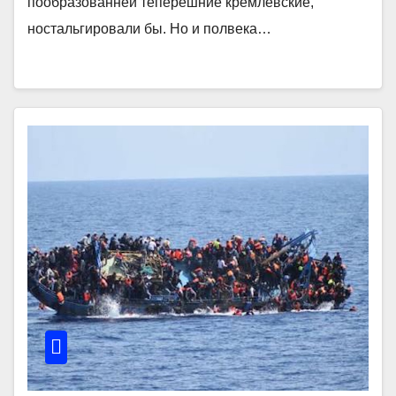
пообразованней теперешние кремлёвские,
ностальгировали бы. Но и полвека…