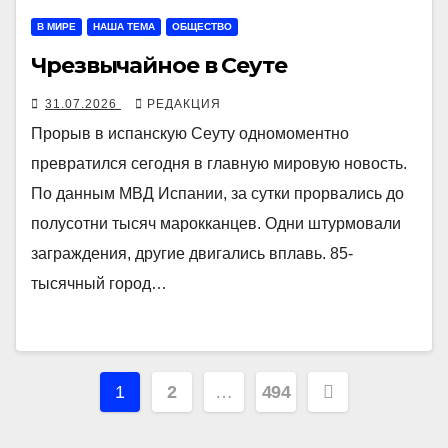
В МИРЕ
НАША ТЕМА
ОБЩЕСТВО
Чрезвычайное в Сеуте
31.07.2026
РЕДАКЦИЯ
Прорыв в испанскую Сеуту одномоментно
превратился сегодня в главную мировую новость.
По данным МВД Испании, за сутки прорвались до
полусотни тысяч марокканцев. Одни штурмовали
заграждения, другие двигались вплавь. 85-
тысячный город…
Навигация
1
2
…
494
по