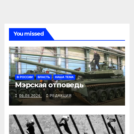
записям
You missed
В РОССИИ
ВЛАСТЬ
НАША ТЕМА
Мэрская отповедь
06.08.2026
РЕДАКЦИЯ