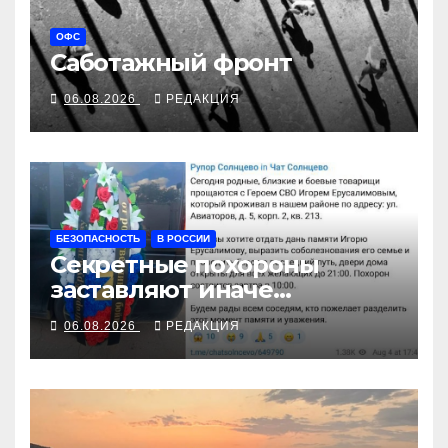
ОФС
Саботажный фронт
06.08.2026
РЕДАКЦИЯ
БЕЗОПАСНОСТЬ
В РОССИИ
Секретные похороны
заставляют иначе
взглянуть на взрыв
06.08.2026
РЕДАКЦИЯ