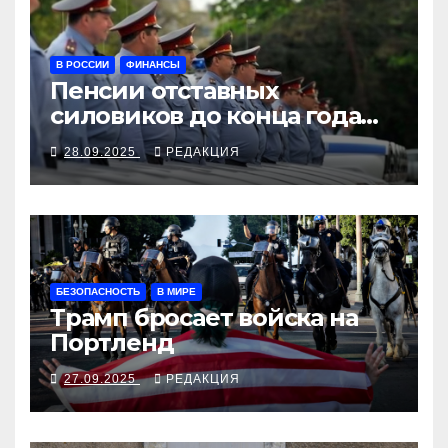
В РОССИИ
ФИНАНСЫ
Пенсии отставных
силовиков до конца года
повысятся вместе с
28.09.2025
РЕДАКЦИЯ
окладами действующих
БЕЗОПАСНОСТЬ
В МИРЕ
Трамп бросает войска на
Портленд
27.09.2025
РЕДАКЦИЯ