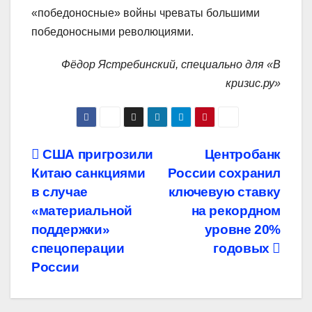
«победоносные» войны чреваты большими
победоносными революциями.
Фёдор Ястребинский, специально для «В
кризис.ру»
Навигация
США пригрозили
Центробанк
Китаю санкциями
России сохранил
по
в случае
ключевую ставку
записям
«материальной
на рекордном
поддержки»
уровне 20%
спецоперации
годовых
России