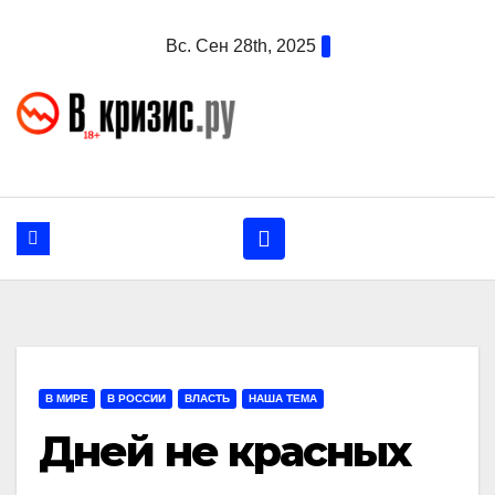
Перейти
Вс. Сен 28th, 2025
к
содержанию
В МИРЕ
В РОССИИ
ВЛАСТЬ
НАША ТЕМА
Дней не красных