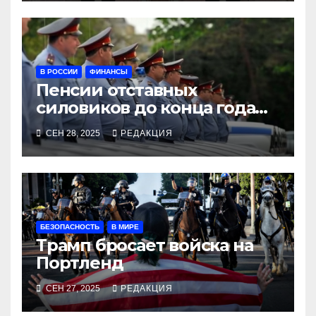
В РОССИИ
ФИНАНСЫ
Пенсии отставных
силовиков до конца года
повысятся вместе с
СЕН 28, 2025
РЕДАКЦИЯ
окладами действующих
БЕЗОПАСНОСТЬ
В МИРЕ
Трамп бросает войска на
Портленд
СЕН 27, 2025
РЕДАКЦИЯ