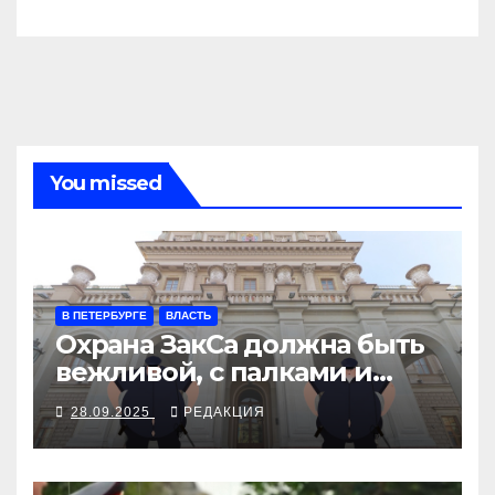
You missed
В ПЕТЕРБУРГЕ
ВЛАСТЬ
Охрана ЗакСа должна быть
вежливой, с палками и
наручниками
28.09.2025
РЕДАКЦИЯ