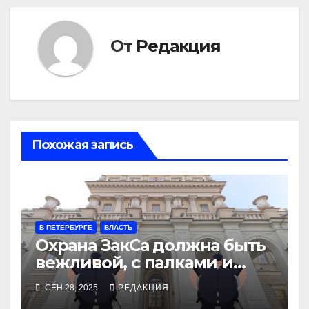
От
Редакция
Похожая запись
В ПЕТЕРБУРГЕ
ВЛАСТЬ
Охрана ЗакСа должна быть
вежливой, с палками и
наручниками
СЕН 28, 2025
РЕДАКЦИЯ