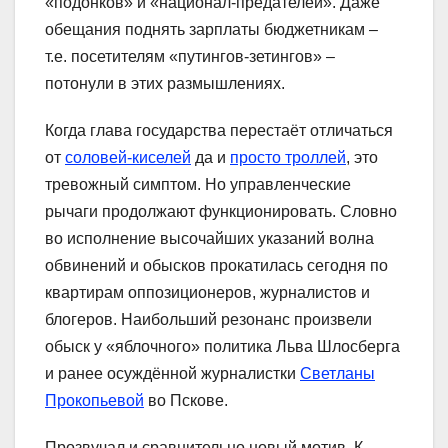
«подонков» и «национал-предателей». Даже
обещания поднять зарплаты бюджетникам –
т.е. посетителям «путингов-зетингов» –
потонули в этих размышлениях.
Когда глава государства перестаёт отличаться
от
соловей-киселей
да и
просто троллей
, это
тревожный симптом. Но управленческие
рычаги продолжают функционировать. Словно
во исполнение высочайших указаний волна
обвинений и обысков прокатилась сегодня по
квартирам оппозиционеров, журналистов и
блогеров. Наибольший резонанс произвели
обыск у «яблочного» политика Льва Шлосберга
и ранее осуждённой журналистки
Светланы
Прокопьевой
во Пскове.
Прозвучал и сравнительно новый мотив. К