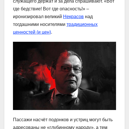
служащего держат и за дела спрашивают. «Вот
где бедствие! Вот где опасность!» –
иронизировал великий
Некрасов
над
тогдашними носителями
традиционных
ценностей (и цен)
.
Пассажи насчёт подонков и устриц могут быть
адресованы не «глубинному народу», а тем