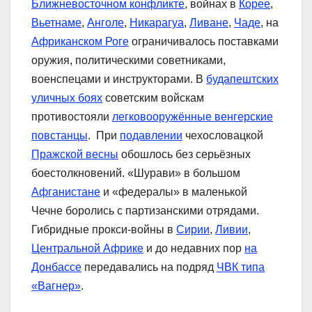
Ближневосточном конфликте
, войнах в
Корее
,
Вьетнаме
,
Анголе
,
Никарагуа
,
Ливане
,
Чаде
, на
Африканском Роге
ограничивалось поставками
оружия, политическими советниками,
военспецами и инструкторами. В
будапештских
уличных боях
советским войскам
противостояли
легковооружённые венгерские
повстанцы
. При
подавлении
чехословацкой
Пражской весны
обошлось без серьёзных
боестолкновений. «Шурави» в большом
Афганистане
и «федералы» в маленькой
Чечне боролись с партизанскими отрядами.
Гибридные прокси-войны в
Сирии
,
Ливии
,
Центральной Африке
и до недавних пор
на
Донбассе
передавались на подряд
ЧВК типа
«Вагнер»
.