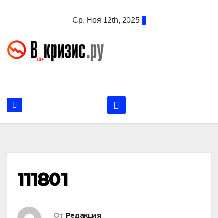
Перейти
Ср. Ноя 12th, 2025
к
содержанию
111801
От
Редакция