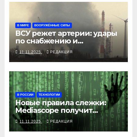
В МИРЕ
ВООРУЖЁННЫЕ СИЛЫ
ВСУ режет артерии: удары
по снабжению и
инфраструктуре
11.11.2025
РЕДАКЦИЯ
В РОССИИ
ТЕХНОЛОГИИ
Новые правила слежки:
Mediascope получит
данные о каждом клике
11.11.2025
РЕДАКЦИЯ