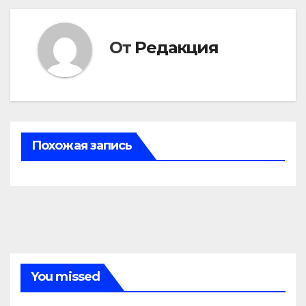
записям
От
Редакция
Похожая запись
You missed