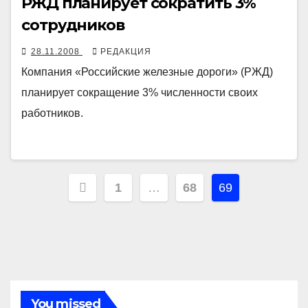
РЖД планирует сократить 3%
сотрудников
28.11.2008
РЕДАКЦИЯ
Компания «Российские железные дороги» (РЖД)
планирует сокращение 3% численности своих
работников.
Навигация
1
…
68
69
по
записям
You missed