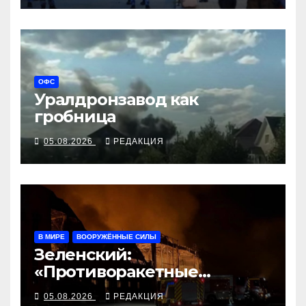
ОФС
Уралдронзавод как
гробница
05.08.2026
РЕДАКЦИЯ
В МИРЕ
ВООРУЖЁННЫЕ СИЛЫ
Зеленский:
«Противоракетные
средства могли бы спасти
05.08.2026
РЕДАКЦИЯ
погибших сегодня»