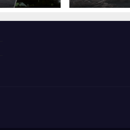
ампа, ВСУ
алкосуррогата
крыли
бропольский
беж