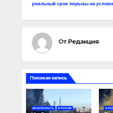
реальный срок тюрьмы на услов
по
записям
От
Редакция
Похожая запись
БЕЗОПАСНОСТЬ
В РОССИИ
В РО