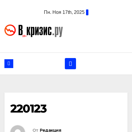
Перейти
Пн. Ноя 17th, 2025
к
содержанию
220123
От
Редакция