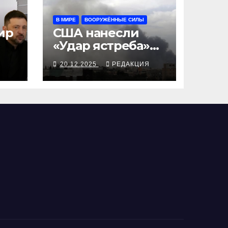
В МИРЕ
ВООРУЖЁННЫЕ СИЛЫ
ир
США нанесли
«Удар ястреба»
по террористам
Я
20.12.2025
РЕДАКЦИЯ
ИГ