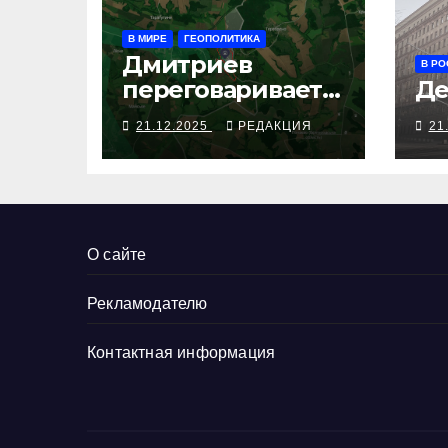
В МИРЕ
ГЕОПОЛИТИКА
Дмитриев
В РО
переговариваетс
Де
я в Майами,
21.12.2025
РЕДАКЦИЯ
21
Макрон
собирается
звонить Путину,
под Покровском
отбиты десятки
О сайте
атак
Рекламодателю
Контактная информация