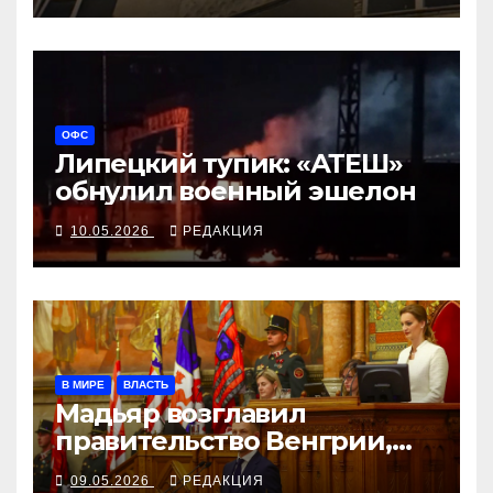
ОФС
Липецкий тупик: «АТЕШ»
обнулил военный эшелон
10.05.2026
РЕДАКЦИЯ
В МИРЕ
ВЛАСТЬ
Мадьяр возглавил
правительство Венгрии,
Орбан не пришёл на
09.05.2026
РЕДАКЦИЯ