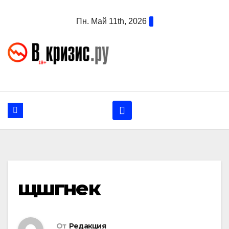
Перейти
Пн. Май 11th, 2026
к
содержанию
щшгнек
От
Редакция