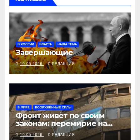
В РОССИИ
ВЛАСТЬ
НАША ТЕМА
Завершающие
10.05.2026
РЕДАКЦИЯ
В МИРЕ
ВООРУЖЁННЫЕ СИЛЫ
Фронт живёт по своим
законам: перемирие на
словах, атаки на земле
10.05.2026
РЕДАКЦИЯ