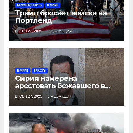
БЕЗОПАСНОСТЬ
В МИРЕ
Трамп бросает войска на
Портленд
СЕН 27, 2025
РЕДАКЦИЯ
В МИРЕ
ВЛАСТЬ
Сирия намерена
арестовать бежавшего в
Москву экс-диктатора
СЕН 27, 2025
РЕДАКЦИЯ