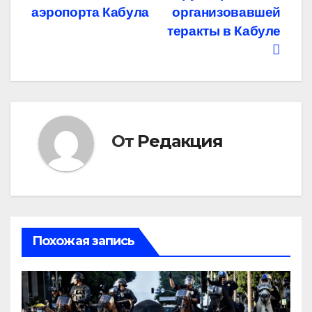
записям
аэропорта Кабула
организовавшей
теракты в Кабуле
От
Редакция
Похожая запись