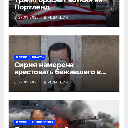
Портленд
27.09.2025
РЕДАКЦИЯ
В МИРЕ
ВЛАСТЬ
Сирия намерена
арестовать бежавшего в
Москву экс-диктатора
27.09.2025
РЕДАКЦИЯ
В МИРЕ
ГЕОПОЛИТИКА