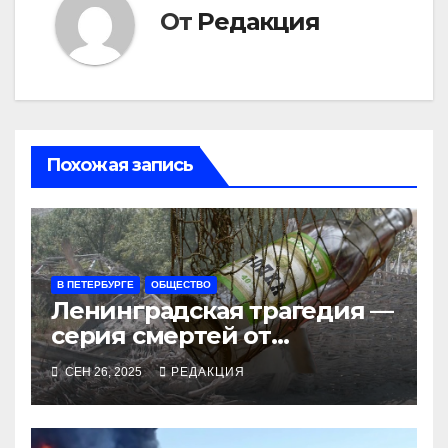
От
Редакция
Похожая запись
В ПЕТЕРБУРГЕ
ОБЩЕСТВО
Ленинградская трагедия —
серия смертей от
алкосуррогата
СЕН 26, 2025
РЕДАКЦИЯ