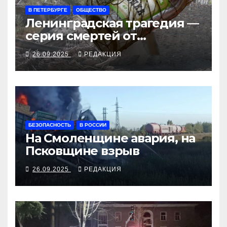
В ПЕТЕРБУРГЕ
ОБЩЕСТВО
Ленинградская трагедия —
серия смертей от
алкосуррогата
26.09.2025
РЕДАКЦИЯ
БЕЗОПАСНОСТЬ
В РОССИИ
На Смоленщине авария, на
Псковщине взрыв
26.09.2025
РЕДАКЦИЯ