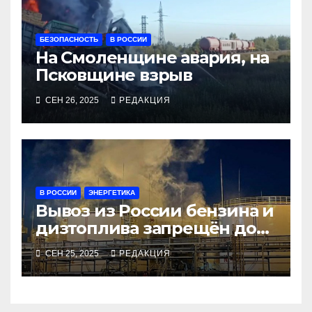
БЕЗОПАСНОСТЬ
В РОССИИ
На Смоленщине авария, на
Псковщине взрыв
СЕН 26, 2025
РЕДАКЦИЯ
В РОССИИ
ЭНЕРГЕТИКА
Вывоз из России бензина и
дизтоплива запрещён до
конца года
СЕН 25, 2025
РЕДАКЦИЯ