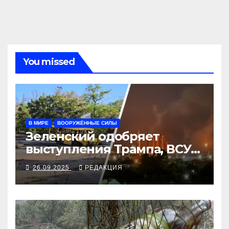
You missed
В МИРЕ
ВООРУЖЁННЫЕ СИЛЫ
Зеленский одобряет
выступления Трампа, ВСУ
закрыли Добропольский
26.09.2025
РЕДАКЦИЯ
рубеж