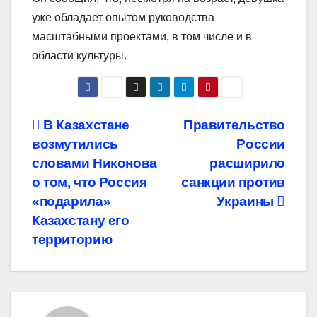
уже обладает опытом руководства
масштабными проектами, в том числе и в
области культуры.
Навигация
В Казахстане
Правительство
возмутились
России
по
словами Никонова
расширило
записям
о том, что Россия
санкции против
«подарила»
Украины
Казахстану его
территорию