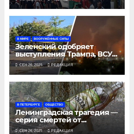
В МИРЕ
ВООРУЖЁННЫЕ СИЛЫ
Зеленский одобряет
выступления Трампа, ВСУ
закрыли Добропольский
СЕН 26, 2025
РЕДАКЦИЯ
рубеж
В ПЕТЕРБУРГЕ
ОБЩЕСТВО
Ленинградская трагедия —
серия смертей от
алкосуррогата
СЕН 26, 2025
РЕДАКЦИЯ