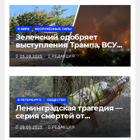
В МИРЕ
ВООРУЖЁННЫЕ СИЛЫ
Зеленский одобряет
выступления Трампа, ВСУ
закрыли Добропольский
26.09.2025
РЕДАКЦИЯ
рубеж
В ПЕТЕРБУРГЕ
ОБЩЕСТВО
Ленинградская трагедия —
серия смертей от
алкосуррогата
26.09.2025
РЕДАКЦИЯ