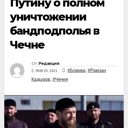
Путину о полном
уничтожении
бандподполья в
Чечне
От
Редакция
#Бовики
,
#Рамзан
ЯНВ 20, 2021
Кадыров
,
#Чечня