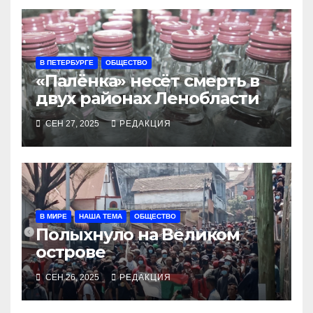
В ПЕТЕРБУРГЕ
ОБЩЕСТВО
«Палёнка» несёт смерть в
двух районах Ленобласти
СЕН 27, 2025
РЕДАКЦИЯ
В МИРЕ
НАША ТЕМА
ОБЩЕСТВО
Полыхнуло на Великом
острове
СЕН 26, 2025
РЕДАКЦИЯ