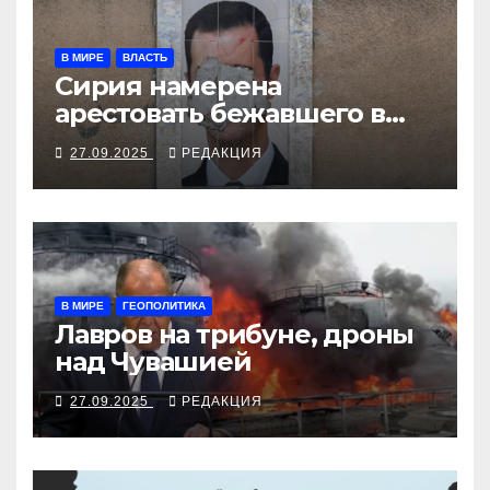
В МИРЕ
ВЛАСТЬ
Сирия намерена
арестовать бежавшего в
Москву экс-диктатора
27.09.2025
РЕДАКЦИЯ
В МИРЕ
ГЕОПОЛИТИКА
Лавров на трибуне, дроны
над Чувашией
27.09.2025
РЕДАКЦИЯ