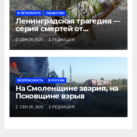
В ПЕТЕРБУРГЕ
ОБЩЕСТВО
Ленинградская трагедия —
серия смертей от
алкосуррогата
СЕН 26, 2025
РЕДАКЦИЯ
БЕЗОПАСНОСТЬ
В РОССИИ
На Смоленщине авария, на
Псковщине взрыв
СЕН 26, 2025
РЕДАКЦИЯ