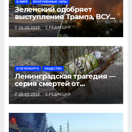
В МИРЕ
ВООРУЖЁННЫЕ СИЛЫ
Зеленский одобряет
выступления Трампа, ВСУ
закрыли Добропольский
26.09.2025
РЕДАКЦИЯ
рубеж
В ПЕТЕРБУРГЕ
ОБЩЕСТВО
Ленинградская трагедия —
серия смертей от
алкосуррогата
26.09.2025
РЕДАКЦИЯ