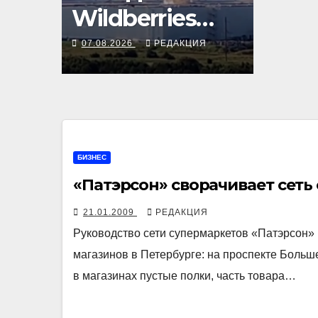
Wildberries
горят на
07.08.2026
РЕДАКЦИЯ
Урале, сенат
принимает по
Грэму закон
БИЗНЕС
«Патэрсон» сворачивает сеть
21.01.2009
РЕДАКЦИЯ
Руководство сети супермаркетов «Патэрсон»
магазинов в Петербурге: на проспекте Больш
в магазинах пустые полки, часть товара…