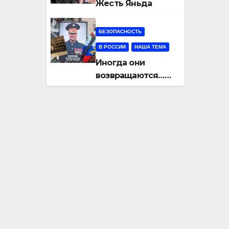
Жесть Яньда
БЕЗОПАСНОСТЬ
В РОССИИ
НАША ТЕМА
Иногда они
возвращаются…
Или не
возвращаются