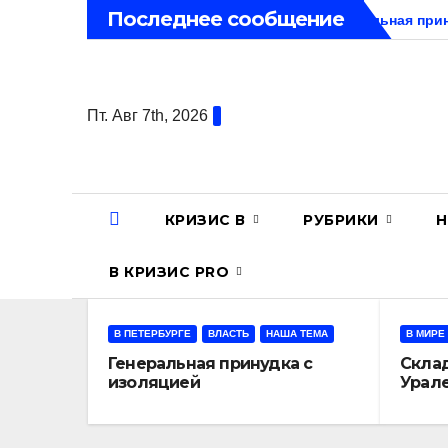
Перейти
Последнее сообщение
Генеральная при
к
содержанию
Пт. Авг 7th, 2026
КРИЗИС В
РУБРИКИ
Н
В КРИЗИС PRO
В ПЕТЕРБУРГЕ
ВЛАСТЬ
НАША ТЕМА
В МИРЕ
Генеральная принудка с
Склад
изоляцией
Урале
Грэму