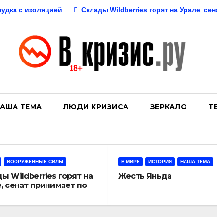
нудка с изоляцией
Склады Wildberries горят на Урале, се
АША ТЕМА
ЛЮДИ КРИЗИСА
ЗЕРКАЛО
Т
ВООРУЖЁННЫЕ СИЛЫ
В МИРЕ
ИСТОРИЯ
НАША ТЕМА
ы Wildberries горят на
Жесть Яньда
, сенат принимает по
 закон