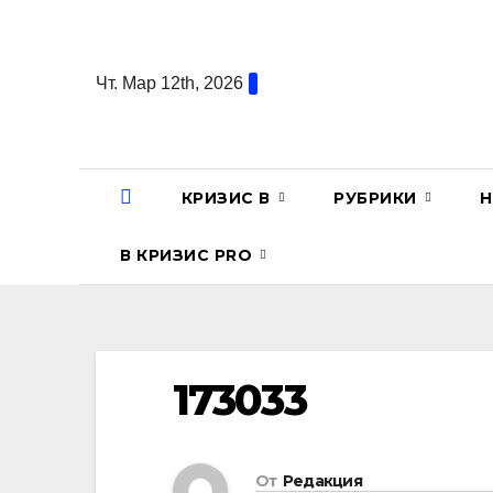
Перейти
к
содержанию
Чт. Мар 12th, 2026
КРИЗИС В
РУБРИКИ
Н
В КРИЗИС PRO
173033
От
Редакция