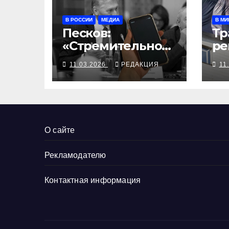
В РОССИИ
МЕДИА
В МИ
Песков:
Тр
«Стремительно
ре
теряем, нужно
за
11.03.2026
РЕДАКЦИЯ
11
придумать»
О сайте
Рекламодателю
Контактная информация