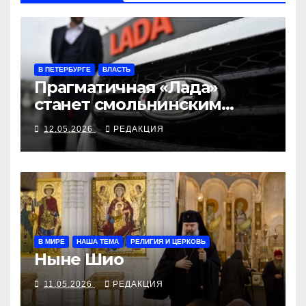
В ПЕТЕРБУРГЕ
ВЛАСТЬ
Прагматичная «Лада»
станет смольнинским
транспортом
12.05.2026
РЕДАКЦИЯ
В МИРЕ
НАША ТЕМА
РЕЛИГИЯ И ЦЕРКОВЬ
Ныне Шио
11.05.2026
РЕДАКЦИЯ