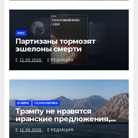
ОФС
Партизаны тормозят
эшелоны смерти
11.05.2026
РЕДАКЦИЯ
В МИРЕ
ГЕОПОЛИТИКА
Трампу не нравятся
иранские предложения,
хомейнисты хвалят себя за
11.05.2026
РЕДАКЦИЯ
щедрость