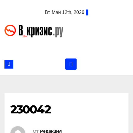
Перейти
Вт. Май 12th, 2026
к
содержанию
230042
От
Редакция