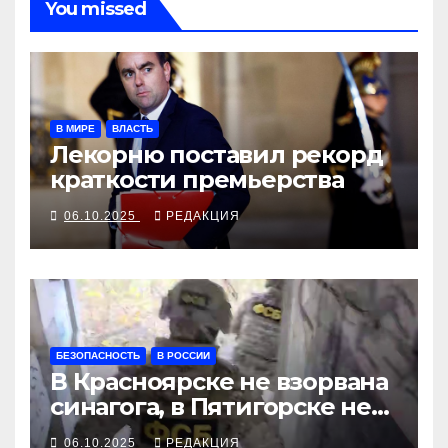
You missed
В МИРЕ
ВЛАСТЬ
Лекорню поставил рекорд
краткости премьерства
06.10.2025
РЕДАКЦИЯ
БЕЗОПАСНОСТЬ
В РОССИИ
В Красноярске не взорвана
синагога, в Пятигорске не
сгорела еврейская община
06.10.2025
РЕДАКЦИЯ