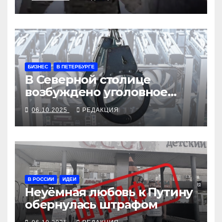
БИЗНЕС
В ПЕТЕРБУРГЕ
В Северной столице
возбуждено уголовное
дело по редкому составу
06.10.2025
РЕДАКЦИЯ
В РОССИИ
ИДЕИ
Неуёмная любовь к Путину
обернулась штрафом