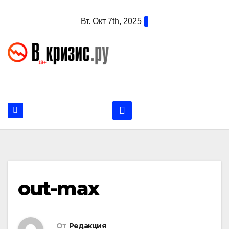
Перейти
Вт. Окт 7th, 2025
к
содержанию
out-max
От
Редакция