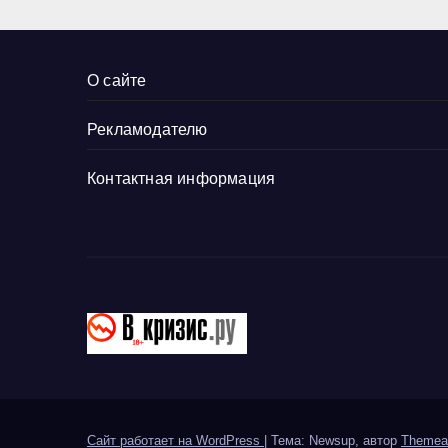
До
ру
О сайте
Рекламодателю
Контактная информация
Сайт работает на WordPress
|
Тема: Newsup, автор
Themea