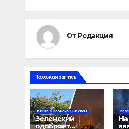
записям
От
Редакция
Похожая запись
В МИРЕ
ВООРУЖЁННЫЕ СИЛЫ
БЕЗО
Зеленский
На
одобряет
ав