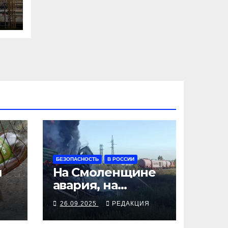
БЕЗОПАСНОСТЬ
В РОССИИ
я
На Смоленщине
авария, на
 от
Псковщине
Я
26.09.2025
РЕДАКЦИЯ
взрыв