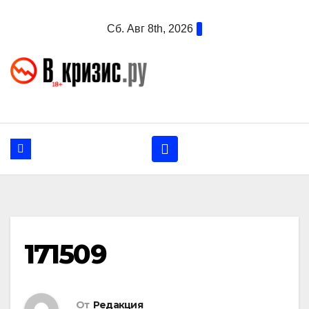
Перейти
Сб. Авг 8th, 2026
к
содержанию
171509
От
Редакция