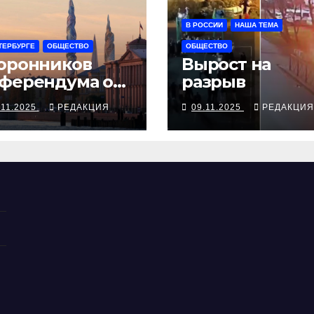
В РОССИИ
НАША ТЕМА
ТЕРБУРГЕ
ОБЩЕСТВО
ОБЩЕСТВО
оронников
Вырост на
ферендума о
разрыв
сотном
.11.2025
РЕДАКЦИЯ
09.11.2025
РЕДАКЦИЯ
роительстве
едостерегает
литическая
лиция