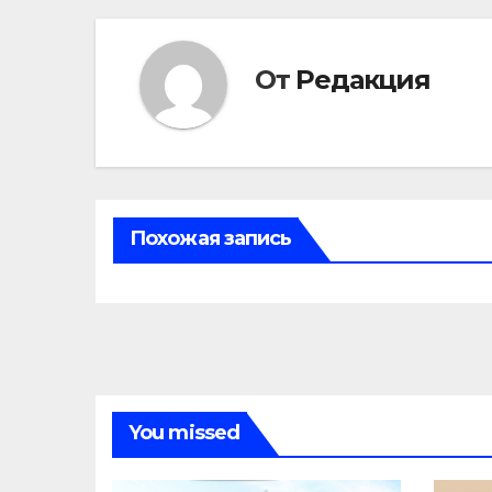
От
Редакция
Похожая запись
You missed