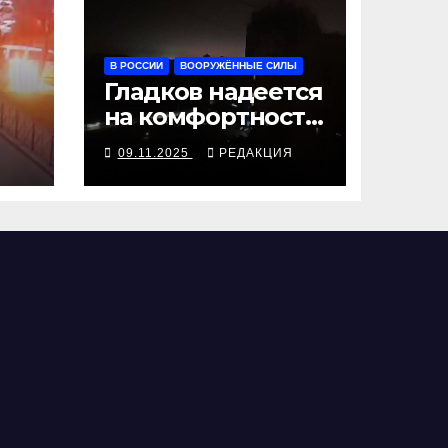
В РОССИИ
ВООРУЖЁННЫЕ СИЛЫ
Гладков надеется
на комфортность
белгородского
09.11.2025
РЕДАКЦИЯ
блэкаута