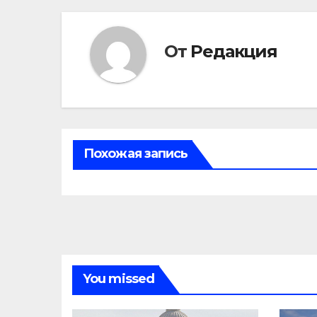
От
Редакция
Похожая запись
You missed