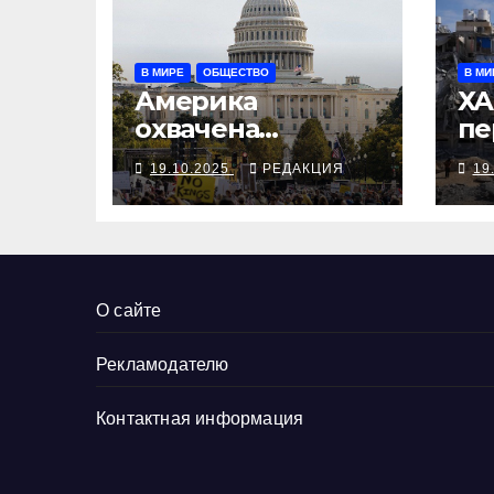
В МИРЕ
ОБЩЕСТВО
В МИ
Америка
ХА
охвачена
пе
протестами —
ЦА
19.10.2025
РЕДАКЦИЯ
19
Трамп говорит,
уд
что он не король
О сайте
Рекламодателю
Контактная информация