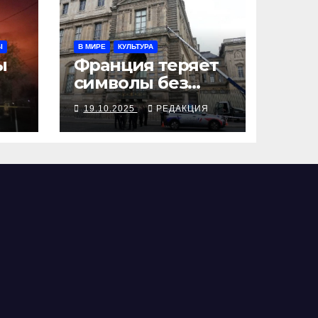
Ы
В МИРЕ
КУЛЬТУРА
ы
Франция теряет
символы без
паники
Я
19.10.2025
РЕДАКЦИЯ