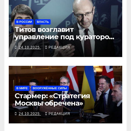
В РОССИИ
ВЛАСТЬ
Титов возглавит
управление под куратором
Кириенко
24.10.2025
РЕДАКЦИЯ
В МИРЕ
ВООРУЖЁННЫЕ СИЛЫ
Стармер: «Стратегия
Москвы обречена»
24.10.2025
РЕДАКЦИЯ