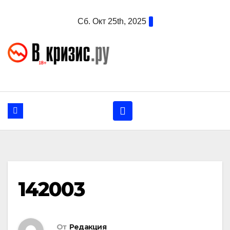
Перейти
Сб. Окт 25th, 2025
к
содержанию
142003
От
Редакция