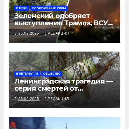
В МИРЕ
ВООРУЖЁННЫЕ СИЛЫ
Зеленский одобряет
выступления Трампа, ВСУ
закрыли Добропольский
26.09.2025
РЕДАКЦИЯ
рубеж
В ПЕТЕРБУРГЕ
ОБЩЕСТВО
Ленинградская трагедия —
серия смертей от
алкосуррогата
26.09.2025
РЕДАКЦИЯ