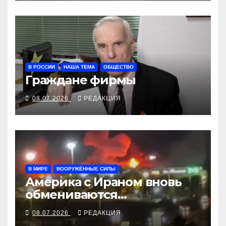
В РОССИИ
НАША ТЕМА
ОБЩЕСТВО
Граждане фирмы
08.07.2026
РЕДАКЦИЯ
В МИРЕ
ВООРУЖЁННЫЕ СИЛЫ
Америка с Ираном вновь
обмениваются
воздушными ударами
08.07.2026
РЕДАКЦИЯ