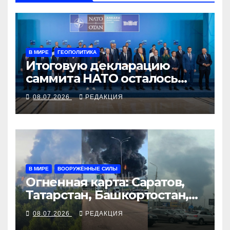
В МИРЕ
ГЕОПОЛИТИКА
Итоговую декларацию
саммита НАТО осталось
всего лишь выполнить
08.07.2026
РЕДАКЦИЯ
В МИРЕ
ВООРУЖЁННЫЕ СИЛЫ
Огненная карта: Саратов,
Татарстан, Башкортостан,
Воронеж
08.07.2026
РЕДАКЦИЯ