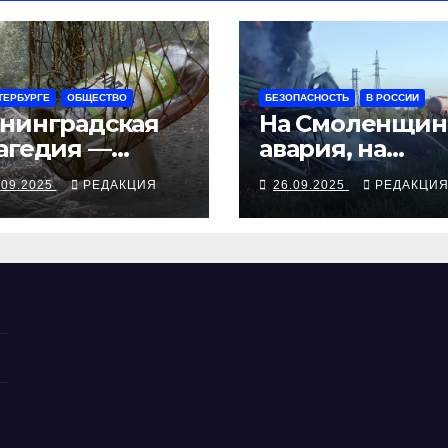
ТЕРБУРГЕ
ОБЩЕСТВО
БЕЗОПАСНОСТЬ
В РОССИИ
нинградская
На Смоленщин
агедия —
авария, на
рия смертей от
Псковщине
.09.2025
РЕДАКЦИЯ
26.09.2025
РЕДАКЦИ
косуррогата
взрыв