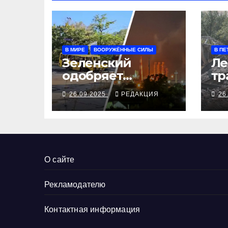
В МИРЕ
ВООРУЖЁННЫЕ СИЛЫ
В ПЕ
Зеленский
Ле
одобряет
тр
выступления
се
26.09.2025
РЕДАКЦИЯ
26
Трампа, ВСУ
ал
закрыли
Добропольский
рубеж
О сайте
Рекламодателю
Контактная информация