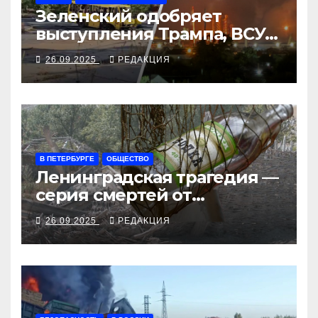
Зеленский одобряет
выступления Трампа, ВСУ
закрыли Добропольский
26.09.2025
РЕДАКЦИЯ
рубеж
В ПЕТЕРБУРГЕ
ОБЩЕСТВО
Ленинградская трагедия —
серия смертей от
алкосуррогата
26.09.2025
РЕДАКЦИЯ