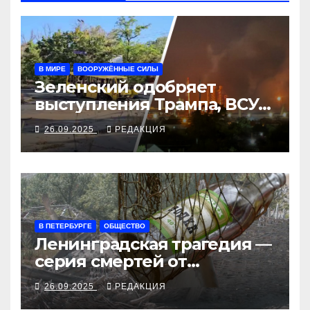
В МИРЕ
ВООРУЖЁННЫЕ СИЛЫ
Зеленский одобряет
выступления Трампа, ВСУ
закрыли Добропольский
26.09.2025
РЕДАКЦИЯ
рубеж
В ПЕТЕРБУРГЕ
ОБЩЕСТВО
Ленинградская трагедия —
серия смертей от
алкосуррогата
26.09.2025
РЕДАКЦИЯ