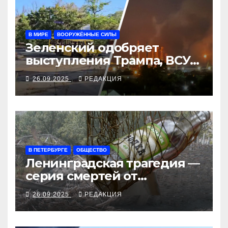
В МИРЕ
ВООРУЖЁННЫЕ СИЛЫ
Зеленский одобряет
выступления Трампа, ВСУ
закрыли Добропольский
26.09.2025
РЕДАКЦИЯ
рубеж
В ПЕТЕРБУРГЕ
ОБЩЕСТВО
Ленинградская трагедия —
серия смертей от
алкосуррогата
26.09.2025
РЕДАКЦИЯ