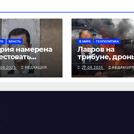
РЕ
ВЛАСТЬ
В МИРЕ
ГЕОПОЛИТИКА
рия намерена
Лавров на
естовать
трибуне, дрон
жавшего в
над Чувашией
.09.2025
РЕДАКЦИЯ
27.09.2025
РЕДАКЦИ
скву экс-
ктатора