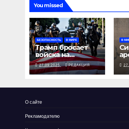
You missed
БЕЗОПАСНОСТЬ
В МИРЕ
В МИ
Трамп бросает
Си
войска на
ар
Портленд
бе
27.09.2025
РЕДАКЦИЯ
27
Мо
ди
О сайте
Рекламодателю