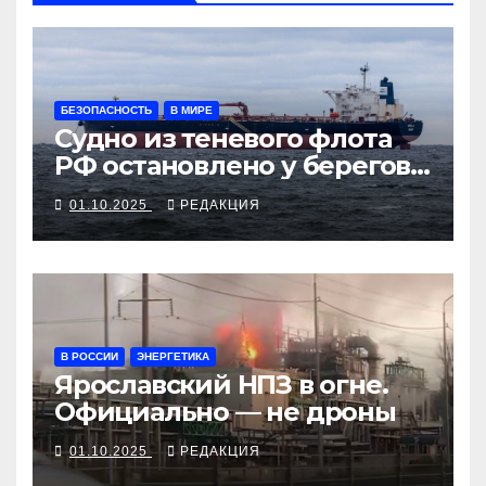
БЕЗОПАСНОСТЬ
В МИРЕ
Судно из теневого флота
РФ остановлено у берегов
Франции
01.10.2025
РЕДАКЦИЯ
В РОССИИ
ЭНЕРГЕТИКА
Ярославский НПЗ в огне.
Официально — не дроны
01.10.2025
РЕДАКЦИЯ