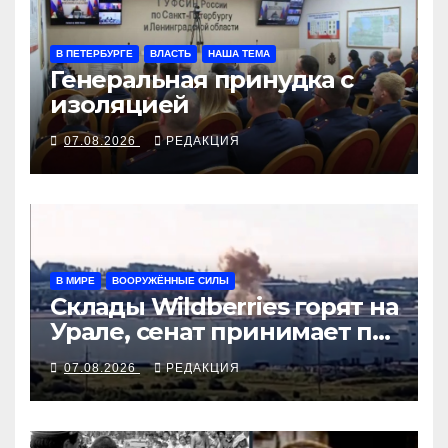
В ПЕТЕРБУРГЕ
ВЛАСТЬ
НАША ТЕМА
Генеральная принудка с
изоляцией
07.08.2026
РЕДАКЦИЯ
В МИРЕ
ВООРУЖЁННЫЕ СИЛЫ
Склады Wildberries горят на
Урале, сенат принимает по
Грэму закон
07.08.2026
РЕДАКЦИЯ