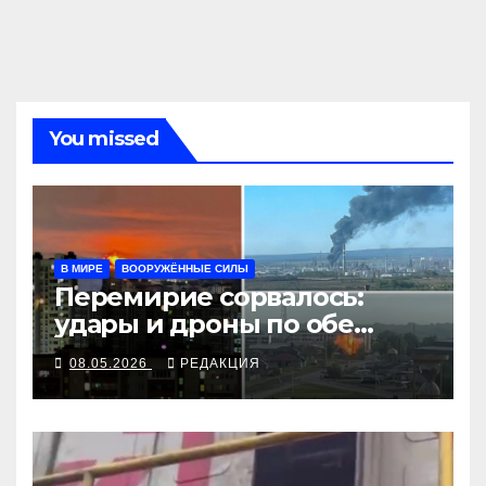
You missed
В МИРЕ
ВООРУЖЁННЫЕ СИЛЫ
Перемирие сорвалось:
удары и дроны по обе
стороны
08.05.2026
РЕДАКЦИЯ