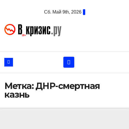
Перейти
Сб. Май 9th, 2026
к
содержанию
Метка:
ДНР-смертная
казнь