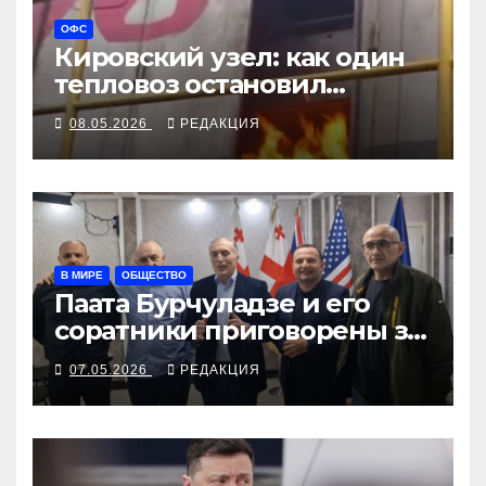
ОФС
Кировский узел: как один
тепловоз остановил
военные эшелоны
08.05.2026
РЕДАКЦИЯ
В МИРЕ
ОБЩЕСТВО
Паата Бурчуладзе и его
соратники приговорены за
октябрьское собрание
07.05.2026
РЕДАКЦИЯ