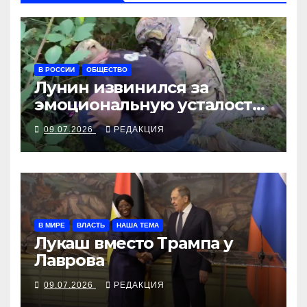
В РОССИИ
ОБЩЕСТВО
Лунин извинился за
эмоциональную усталость,
ФСБ арестовывает
09.07.2026
РЕДАКЦИЯ
настоящих противников
В МИРЕ
ВЛАСТЬ
НАША ТЕМА
Лукаш вместо Трампа у
Лаврова
09.07.2026
РЕДАКЦИЯ