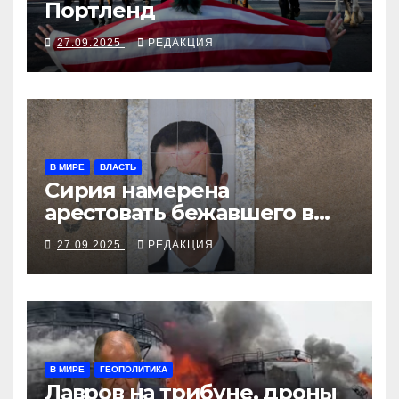
Портленд
27.09.2025
РЕДАКЦИЯ
В МИРЕ
ВЛАСТЬ
Сирия намерена
арестовать бежавшего в
Москву экс-диктатора
27.09.2025
РЕДАКЦИЯ
В МИРЕ
ГЕОПОЛИТИКА
Лавров на трибуне, дроны