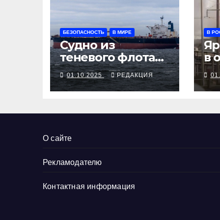
БЕЗОПАСНОСТЬ
В МИРЕ
В РО
Судно из
Яр
теневого флота
в 
РФ остановлено
Оф
01.10.2025
РЕДАКЦИЯ
01
у берегов
не
Франции
О сайте
Рекламодателю
Контактная информация