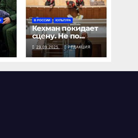
Ы
В РОССИИ
КУЛЬТУРА
Кехман покидает
сцену. Не по
собственному
Я
29.09.2025
РЕДАКЦИЯ
ыв
желанию