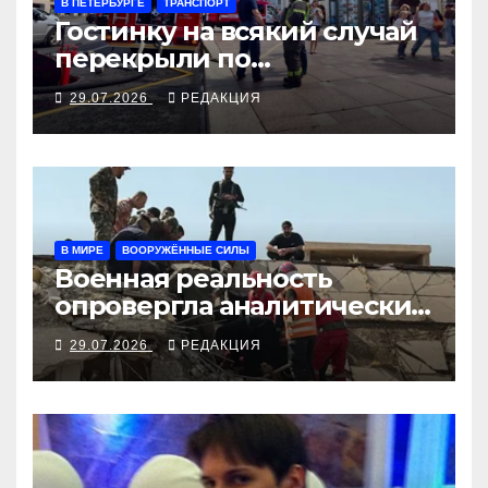
В ПЕТЕРБУРГЕ
ТРАНСПОРТ
Гостинку на всякий случай
перекрыли по
задымлению
29.07.2026
РЕДАКЦИЯ
В МИРЕ
ВООРУЖЁННЫЕ СИЛЫ
Военная реальность
опровергла аналитические
прогнозы по Ормузу
29.07.2026
РЕДАКЦИЯ