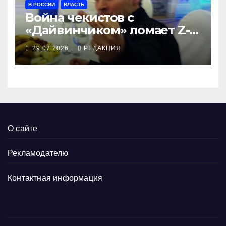
В РОССИИ
ВЛАСТЬ
Война чекистов с
«Дайвинчиком» ломает Z-
логистику
29.07.2026
РЕДАКЦИЯ
О сайте
Рекламодателю
Контактная информация