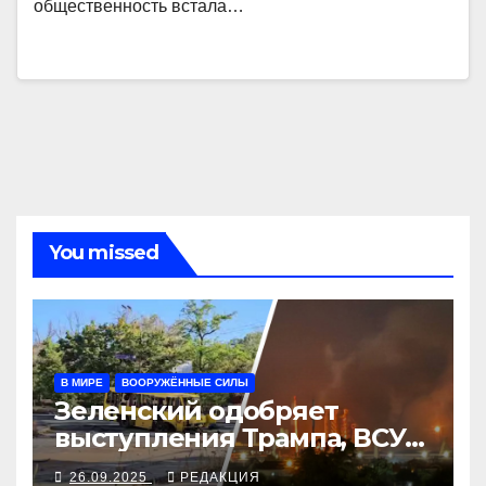
общественность встала…
You missed
В МИРЕ
ВООРУЖЁННЫЕ СИЛЫ
Зеленский одобряет
выступления Трампа, ВСУ
закрыли Добропольский
26.09.2025
РЕДАКЦИЯ