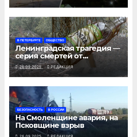
рубеж
В ПЕТЕРБУРГЕ
ОБЩЕСТВО
Ленинградская трагедия —
серия смертей от
алкосуррогата
26.09.2025
РЕДАКЦИЯ
БЕЗОПАСНОСТЬ
В РОССИИ
На Смоленщине авария, на
Псковщине взрыв
26.09.2025
РЕДАКЦИЯ