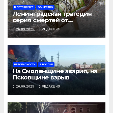
В ПЕТЕРБУРГЕ
ОБЩЕСТВО
Ленинградская трагедия —
серия смертей от
алкосуррогата
26.09.2025
РЕДАКЦИЯ
БЕЗОПАСНОСТЬ
В РОССИИ
На Смоленщине авария, на
Псковщине взрыв
26.09.2025
РЕДАКЦИЯ