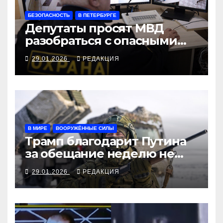
БЕЗОПАСНОСТЬ
В ПЕТЕРБУРГЕ
Депутаты просят МВД
разобраться с опасными
ЧОПами
29.01.2026
РЕДАКЦИЯ
В МИРЕ
ВООРУЖЁННЫЕ СИЛЫ
Трамп благодарит Путина
за обещание неделю не
громить
29.01.2026
РЕДАКЦИЯ