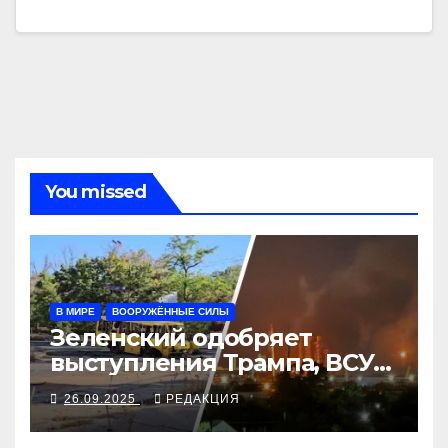
You missed
В МИРЕ
ВООРУЖЁННЫЕ СИЛЫ
Зеленский одобряет
выступления Трампа, ВСУ
закрыли Добропольский
26.09.2025
РЕДАКЦИЯ
рубеж