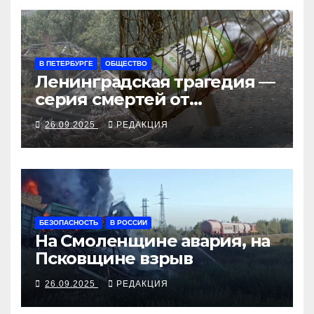
В ПЕТЕРБУРГЕ
ОБЩЕСТВО
Ленинградская трагедия —
серия смертей от
алкосуррогата
26.09.2025
РЕДАКЦИЯ
БЕЗОПАСНОСТЬ
В РОССИИ
На Смоленщине авария, на
Псковщине взрыв
26.09.2025
РЕДАКЦИЯ