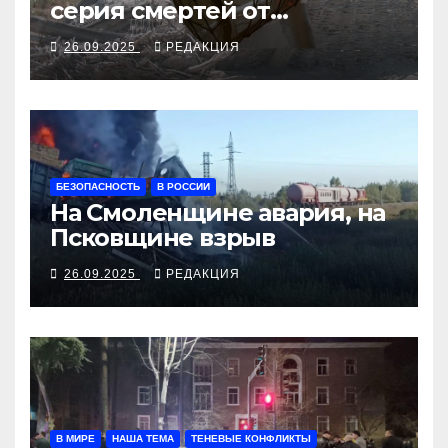
серия смертей от
алкосуррогата
26.09.2025
РЕДАКЦИЯ
БЕЗОПАСНОСТЬ
В РОССИИ
На Смоленщине авария, на
Псковщине взрыв
26.09.2025
РЕДАКЦИЯ
В МИРЕ
НАША ТЕМА
ТЕНЕВЫЕ КОНФЛИКТЫ