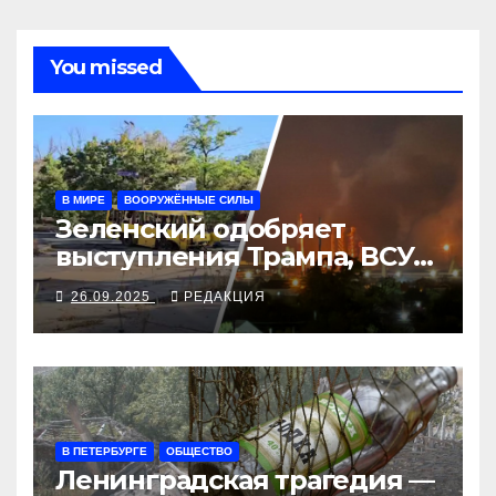
You missed
В МИРЕ
ВООРУЖЁННЫЕ СИЛЫ
Зеленский одобряет
выступления Трампа, ВСУ
закрыли Добропольский
26.09.2025
РЕДАКЦИЯ
рубеж
В ПЕТЕРБУРГЕ
ОБЩЕСТВО
Ленинградская трагедия —