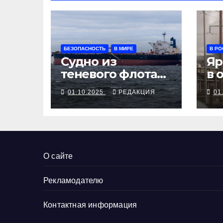
БЕЗОПАСНОСТЬ
В МИРЕ
В РО
Судно из
Яр
теневого флота
в 
РФ остановлено
Оф
01.10.2025
РЕДАКЦИЯ
01
у берегов
не
Франции
О сайте
Рекламодателю
Контактная информация