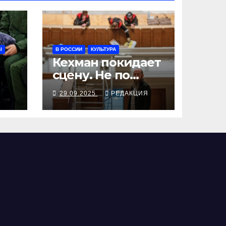
Ы
В РОССИИ
КУЛЬТУРА
Кехман покидает
сцену. Не по
собственному
Я
29.09.2025
РЕДАКЦИЯ
ыв
желанию