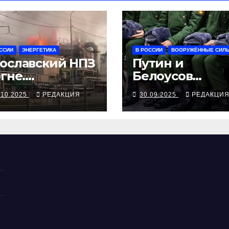
ССИИ
ЭНЕРГЕТИКА
В РОССИИ
ВООРУЖЁННЫЕ СИЛ
ославский НПЗ
Путин и
огне.
Белоусов
ициально —
объявили
.10.2025
РЕДАКЦИЯ
30.09.2025
РЕДАКЦИ
 дроны
осенний приз