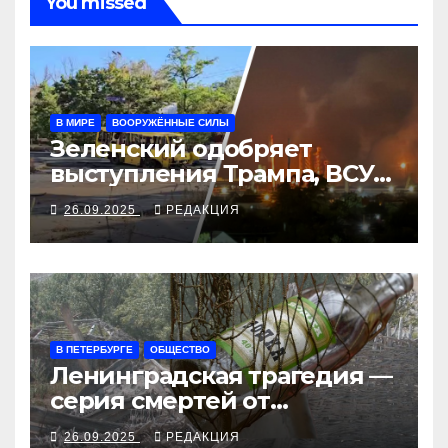
You missed
В МИРЕ
ВООРУЖЁННЫЕ СИЛЫ
Зеленский одобряет
выступления Трампа, ВСУ
закрыли Добропольский
26.09.2025
РЕДАКЦИЯ
рубеж
В ПЕТЕРБУРГЕ
ОБЩЕСТВО
Ленинградская трагедия —
серия смертей от
алкосуррогата
26.09.2025
РЕДАКЦИЯ