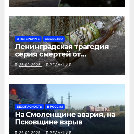
рубеж
В ПЕТЕРБУРГЕ
ОБЩЕСТВО
Ленинградская трагедия —
серия смертей от
алкосуррогата
26.09.2025
РЕДАКЦИЯ
БЕЗОПАСНОСТЬ
В РОССИИ
На Смоленщине авария, на
Псковщине взрыв
26.09.2025
РЕДАКЦИЯ