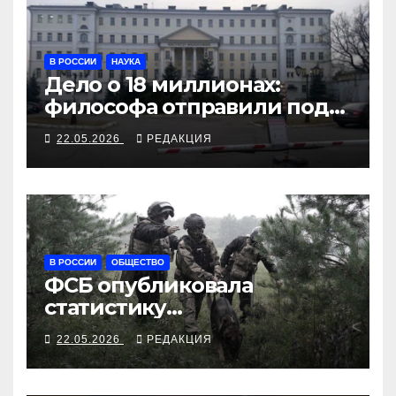
В РОССИИ
НАУКА
Дело о 18 миллионах:
философа отправили под
арест за переводы
22.05.2026
РЕДАКЦИЯ
Аристотеля
В РОССИИ
ОБЩЕСТВО
ФСБ опубликовала
статистику
предотвращений
22.05.2026
РЕДАКЦИЯ