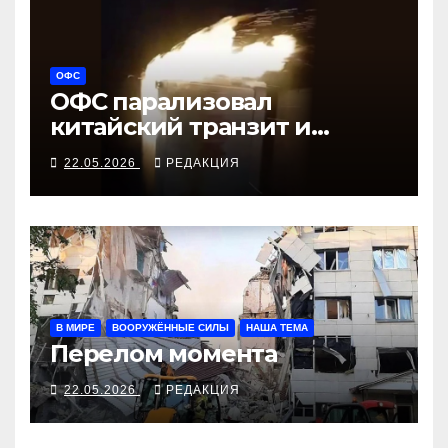
ОФС
ОФС парализовал
китайский транзит и
вертолётный завод
22.05.2026
РЕДАКЦИЯ
В МИРЕ
ВООРУЖЁННЫЕ СИЛЫ
НАША ТЕМА
Перелом момента
22.05.2026
РЕДАКЦИЯ