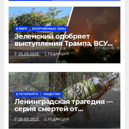
В МИРЕ
ВООРУЖЁННЫЕ СИЛЫ
Зеленский одобряет
выступления Трампа, ВСУ
закрыли Добропольский
26.09.2025
РЕДАКЦИЯ
рубеж
В ПЕТЕРБУРГЕ
ОБЩЕСТВО
Ленинградская трагедия —
серия смертей от
алкосуррогата
26.09.2025
РЕДАКЦИЯ