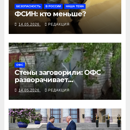
БЕЗОПАСНОСТЬ
В РОССИИ
НАША ТЕМА
ФСИН: кто меньше?
14.05.2026
РЕДАКЦИЯ
ОФС
Стены заговорили: ОФС
разворачивает
агитационную кампанию в
14.05.2026
РЕДАКЦИЯ
регионах